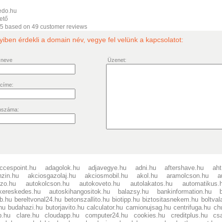
kedo.hu
ető
/5 based on
49
customer reviews
ben érdekli a domain név, vegye fel velünk a kapcsolatot:
 neve
Üzenet:
 címe:
nszáma:
ccespoint.hu
adagolok.hu
adjavegye.hu
adni.hu
aftershave.hu
aht
nzin.hu
akciosgazolaj.hu
akciosmobil.hu
akol.hu
aramolcson.hu
a
ezo.hu
autokolcson.hu
autokoveto.hu
autolakatos.hu
automatikus.
kereskedes.hu
autoskihangositok.hu
balazsy.hu
bankinformation.hu
b.hu
bereltvonal24.hu
betonszallito.hu
biotipp.hu
biztositasnekem.hu
boltval
hu
budahazi.hu
butorjavito.hu
calculator.hu
camionujsag.hu
centrifuga.hu
ch
p.hu
clare.hu
cloudapp.hu
computer24.hu
cookies.hu
creditplus.hu
cs