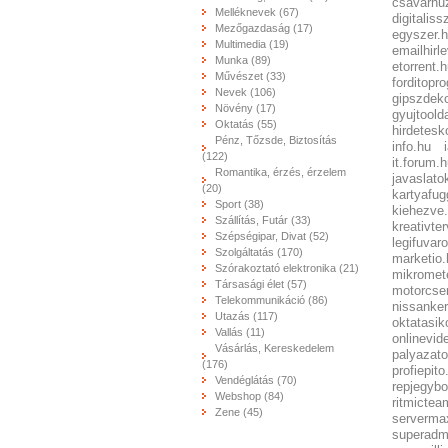
csavarhu
Melléknevek (67)
digitalis
Mezőgazdaság (17)
egyszer.
Multimedia (19)
emailhirl
Munka (89)
etorrent.
Művészet (33)
forditopr
Nevek (106)
gipszdeko
Növény (17)
gyujtoold
Oktatás (55)
hirdetesk
Pénz, Tőzsde, Biztosítás
info.hu
(122)
it.forum.
Romantika, érzés, érzelem
javaslato
(20)
kartyafug
Sport (38)
kiehezve
Szállítás, Futár (33)
kreativte
Szépségipar, Divat (52)
legifuvar
Szolgáltatás (170)
marketio.
Szórakoztató elektronika (21)
mikromet
Társasági élet (57)
motorcse
Telekommunikáció (86)
nissanke
Utazás (117)
oktatasik
Vallás (11)
onlinevid
Vásárlás, Kereskedelem
palyazat
(176)
profiepito
Vendéglátás (70)
repjegybo
Webshop (84)
ritmictea
Zene (45)
serverma
superadm