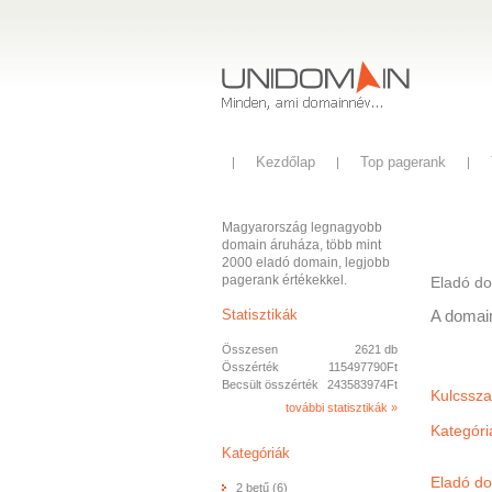
Kezdőlap
Top pagerank
Magyarország legnagyobb
domain áruháza, több mint
2000 eladó domain, legjobb
pagerank értékekkel.
Eladó d
Statisztikák
A domai
Összesen
2621 db
Összérték
115497790Ft
Becsült összérték
243583974Ft
Kulcssza
további statisztikák »
Kategóri
Kategóriák
Eladó do
2 betű (6)