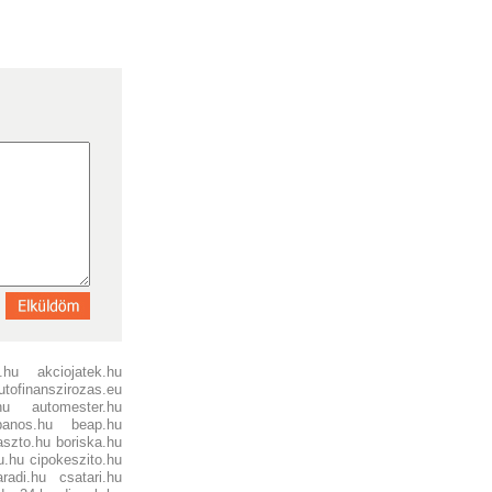
.hu
akciojatek.hu
utofinanszirozas.eu
hu
automester.hu
banos.hu
beap.hu
aszto.hu
boriska.hu
u.hu
cipokeszito.hu
aradi.hu
csatari.hu