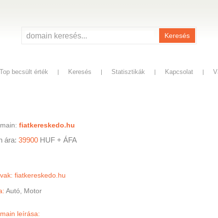
Keresés
Top becsült érték
Keresés
Statisztikák
Kapcsolat
V
omain:
fiatkereskedo.hu
n ára:
39900
HUF
+ ÁFA
vak: fiatkereskedo.hu
a:
Autó, Motor
main leírása: