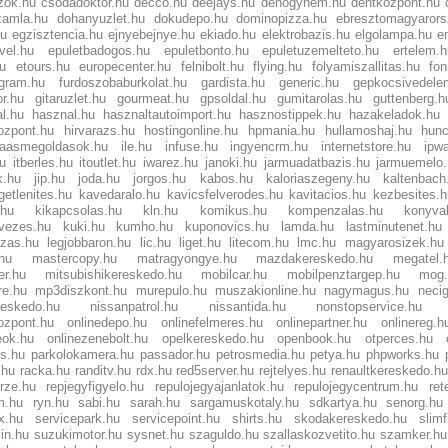
zok.hu
csodadoktor.hu
decco.hu
deejays.hu
dehogynem.hu
dentkozpont.hu
szamla.hu
dohanyuzlet.hu
dokudepo.hu
dominopizza.hu
ebresztomagyarors
hu
egzisztencia.hu
ejnyebejnye.hu
ekiado.hu
elektrobazis.hu
elgolampa.hu
e
evel.hu
epuletbadogos.hu
epuletbonto.hu
epuletuzemelteto.hu
ertelem.
hu
etours.hu
europecenter.hu
felnibolt.hu
flying.hu
folyamiszallitas.hu
fon
ogram.hu
furdoszobaburkolat.hu
gardista.hu
generic.hu
gepkocsivedele
r.hu
gitaruzlet.hu
gourmeat.hu
gpsoldal.hu
gumitarolas.hu
guttenberg.h
al.hu
hasznal.hu
hasznaltautoimport.hu
hasznostippek.hu
hazakeladok.hu
ozpont.hu
hirvarazs.hu
hostingonline.hu
hpmania.hu
hullamoshaj.hu
hunc
iaasmegoldasok.hu
ile.hu
infuse.hu
ingyencrm.hu
internetstore.hu
ipw
hu
itberles.hu
itoutlet.hu
iwarez.hu
janoki.hu
jarmuadatbazis.hu
jarmuemelo
k.hu
jip.hu
joda.hu
jorgos.hu
kabos.hu
kaloriaszegeny.hu
kaltenbach
getlenites.hu
kavedaralo.hu
kavicsfelverodes.hu
kavitacios.hu
kezbesites.
.hu
kikapcsolas.hu
kln.hu
komikus.hu
kompenzalas.hu
konyva
rvezes.hu
kuki.hu
kumho.hu
kuponovics.hu
lamda.hu
lastminutenet.hu
ozas.hu
legjobbaron.hu
lic.hu
liget.hu
litecom.hu
lmc.hu
magyarosizek.hu
hu
mastercopy.hu
matragyongye.hu
mazdakereskedo.hu
megatel.
er.hu
mitsubishikereskedo.hu
mobilcar.hu
mobilpenztargep.hu
mog.
re.hu
mp3diszkont.hu
murepulo.hu
muszakionline.hu
nagymagus.hu
necig
reskedo.hu
nissanpatrol.hu
nissantida.hu
nonstopservice.hu
ozpont.hu
onlinedepo.hu
onlinefelmeres.hu
onlinepartner.hu
onlinereg.h
eok.hu
onlinezenebolt.hu
opelkereskedo.hu
openbook.hu
otperces.hu
os.hu
parkolokamera.hu
passador.hu
petrosmedia.hu
petya.hu
phpworks.hu
.hu
racka.hu
randitv.hu
rdx.hu
red5server.hu
rejtelyes.hu
renaultkereskedo.h
rze.hu
repjegyfigyelo.hu
repulojegyajanlatok.hu
repulojegycentrum.hu
ret
m.hu
ryn.hu
sabi.hu
sarah.hu
sargamuskotaly.hu
sdkartya.hu
senorg.hu
x.hu
servicepark.hu
servicepoint.hu
shirts.hu
skodakereskedo.hu
slimf
in.hu
suzukimotor.hu
sysnet.hu
szaguldo.hu
szallaskozvetito.hu
szamker.hu