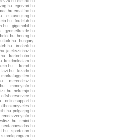
dev24.hu
dicsak.hu
zag.hu
egervari.hu
mac.hu
emailfax.hu
hu
eskuvoujsag.hu
icia.hu
fordclub.hu
m.hu
gigamobil.hu
u
gyorsetkezde.hu
hekk.hu
herzog.hu
utkak.hu
hungary-
atch.hu
irodank.hu
.hu
jatekszinhaz.hu
.hu
kartonbutor.hu
hu
kezdooldalam.hu
kcio.hu
korad.hu
lavi.hu
lazado.hu
markafuggetlen.hu
hu
mercedesz.hu
hu
moneyinfo.hu
izz.hu
nekemjo.hu
offshoreservice.hu
u
onlinesupport.hu
otthonkonyveles.hu
pihi.hu
polgarjog.hu
u
rendezvenyinfo.hu
esliszt.hu
rimini.hu
seotanacsadas.hu
it.hu
sportosan.hu
szamlaprogram.hu