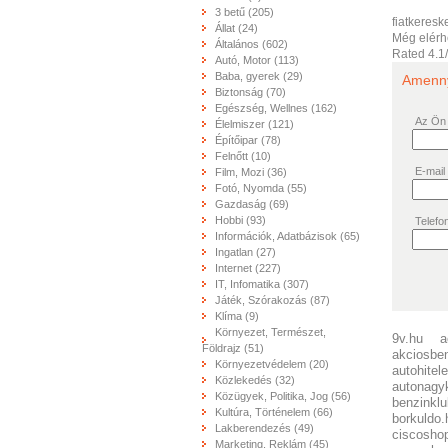
3 betű (205)
fiatkeres
Állat (24)
Még elérh
Általános (602)
Rated
4.1
Autó, Motor (113)
Baba, gyerek (29)
Amennyi
Biztonság (70)
Egészség, Wellnes (162)
Az Ön
Élelmiszer (121)
Építőipar (78)
Felnőtt (10)
E-mail
Film, Mozi (36)
Fotó, Nyomda (55)
Gazdaság (69)
Hobbi (93)
Telefo
Információk, Adatbázisok (65)
Ingatlan (27)
Internet (227)
IT, Infomatika (307)
Játék, Szórakozás (87)
Klíma (9)
Környezet, Természet,
9v.hu
a
Földrajz (51)
akciosbe
Környezetvédelem (20)
autohitel
Közlekedés (32)
autonagy
Közügyek, Politika, Jog (56)
benzinklu
Kultúra, Történelem (66)
borkuldo.
Lakberendezés (49)
ciscosho
Marketing, Reklám (45)